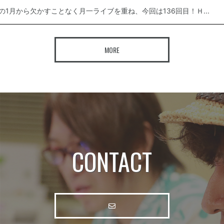
年の1月から欠かすことなく月一ライブを重ね、今回は136回目！Ｈ...
MORE
CONTACT