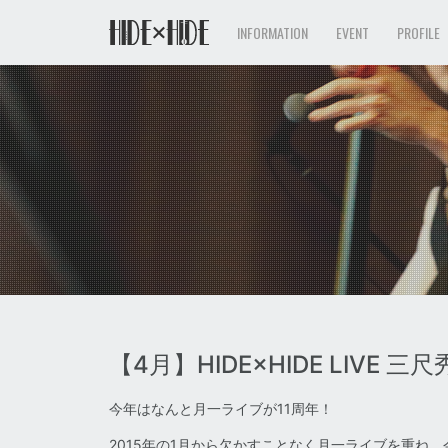
INFORMATION
EVENT
PROFILE
【4月】HIDE×HIDE LIVE 三尺秀
今年はなんと月一ライブが11周年！
2015年の1月から欠かすことなく月一ライブを重ね、