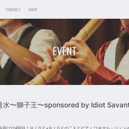
CONTACT
SHOP
EVENT
水〜獅子王〜sponsored by Idiot Savan
今回は124回目！ＨＩＤＥ×ＨＩＤＥの二人とピアノ ワキマル・ジュン