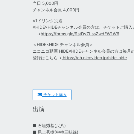
当日 5,000円
チャンネル会員 4,000円
※1ドリンク別途
※HIDE×HIDEチャンネル会員の方は、チケットご
→
https://forms.gle/9stDyZLssZwdEW1W6
＜HIDE×HIDE チャンネル会員＞
ニコニコ動画 HIDE×HIDEチャンネル会員の方は毎
登録はこちら→
https://ch.nicovideo.jp/hide-hide
チケット購入
出演
■ 石垣秀基(尺八)
■ 尾上秀樹(中棹三味線)