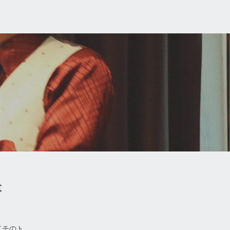
t
イチのト