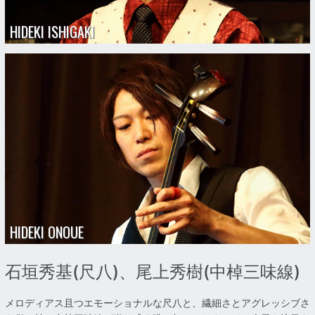
HIDEKI ISHIGAKI
HIDEKI ONOUE
石垣秀基(尺八)、尾上秀樹(中棹三味線)
メロディアス且つエモーショナルな尺八と、繊細さとアグレッシブさ