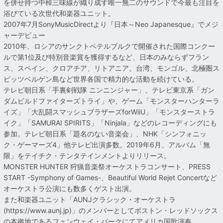
を併せ持つ中棹三味線が織り成す唯一無二のサウンドで今最も注目を
浴びている次世代和楽器ユニット。
2007年7月SonyMusicDirectより『日本～Neo Japanesque』でメジ
ャーデビュー
2010年、ロシアのサンクトペテルブルクで開催された国際コンクー
ルで第1位及び特別音楽賞を獲得するなど、日本のみならずフラン
ス、スペイン、クロアチア、リトアニア、台湾、モンゴル、北極圏ス
ピッツベルゲン島など世界各国で精力的な活動を続けている。
テレビ朝日系「手裏剣戦隊 ニンニンジャー」、テレビ東京系「ガン
ダムビルドファイターズトライ」や、ゲーム「モンスターハンターラ
イズ」「大乱闘スマッシュブラザーズforWiiU」「モンスターストラ
イク」「SAMURAI SPIRITS」「Ninjala」などのレコーディングにも
参加。テレビ朝日系「題名のない音楽会」、NHK「シンフォニッ
ク・ゲーマーズ4」他テレビ出演多数。2019年6月、アルバム「無
限」をテイチク・テンタテインメントよりリリース。
MONSTER HUNTER 狩猟音楽祭オーケストラコンサート、PRESS
START -Symphony of Games-、Beautiful World Rejet Concertなど
オーケストラ公演にも数多くゲスト出演。
また和楽器ユニット「AUNJクラシック・オーケストラ
(https://www.aunj.jp)」のメンバーとしてボストン・レッドソックス
の本拠地であるフェンウェイ・パークにてアメリカ国歌演奏。