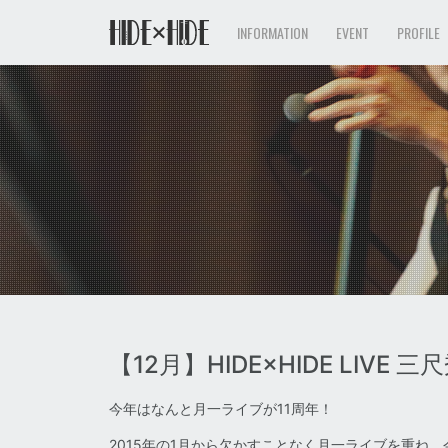
INFORMATION
EVENT
PROFILE
【12月】HIDE×HIDE LIV
今年はなんと月一ライブが11周年！
2015年の1月から欠かすことなく月一ライブを重ね、