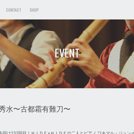
CONTACT
SHOP
EVENT
E 三尺秀水〜古都霜有難刀〜
今回は132回目！ＨＩＤＥ×ＨＩＤＥの二人とピアノ ワキマル・ジュン