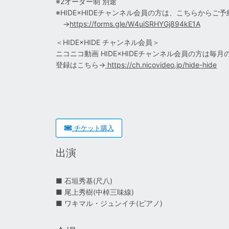
※2オーダー制 別途
※HIDE×HIDEチャンネル会員の方は、こちらからご
→
https://forms.gle/W4uiSRHYGj894kE1A
＜HIDE×HIDE チャンネル会員＞
ニコニコ動画 HIDE×HIDEチャンネル会員の方は毎
登録はこちら→
https://ch.nicovideo.jp/hide-hide
チケット購入
出演
■ 石垣秀基(尺八)
■ 尾上秀樹(中棹三味線)
■ ワキマル・ジュンイチ(ピアノ)