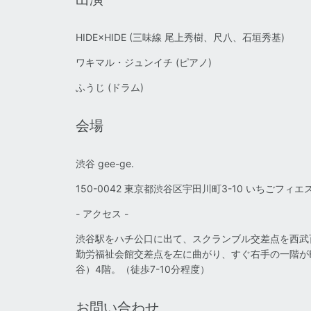
HIDE×HIDE (三味線 尾上秀樹、尺八、石垣秀基)
ワキマル・ジュンイチ (ピアノ)
ふうじ (ドラム)
会場
渋谷 gee-ge.
150-0042 東京都渋谷区宇田川町3-10 いちごフィエ
- アクセス -
渋谷駅をハチ公口に出て、スクランブル交差点を西武
勤労福祉会館交差点を左に曲がり、すぐ右手の一階がB
谷）4階。（徒歩7-10分程度）
お問い合わせ