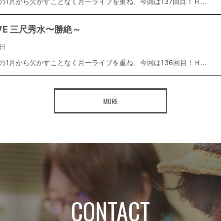
年の1月から欠かすことなく月一ライブを重ね、今回は137回目！Ｈ...
IVE 三尺秀水〜勝絶～
日
年の1月から欠かすことなく月一ライブを重ね、今回は136回目！Ｈ...
MORE
CONTACT