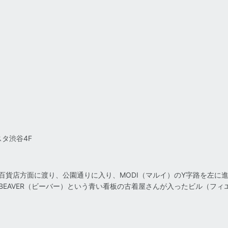
スタ渋谷4F
百貨店方面に渡り、公園通りに入り、MODI（マルイ）のY字路を左に
EAVER（ビーバー）という青い看板の古着屋さんが入ったビル（フィ