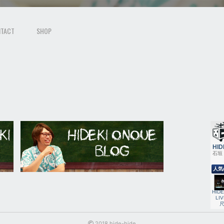
TACT
SHOP
2018 hide-hide