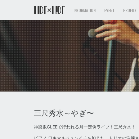
INFORMATION
EVENT
PROFILE
三尺秀水～やぎ〜
神楽坂GLEEで行われる月一定例ライブ！三尺秀水！
ピアノ ワキマルジュンイチを加えた、トリオの洗練