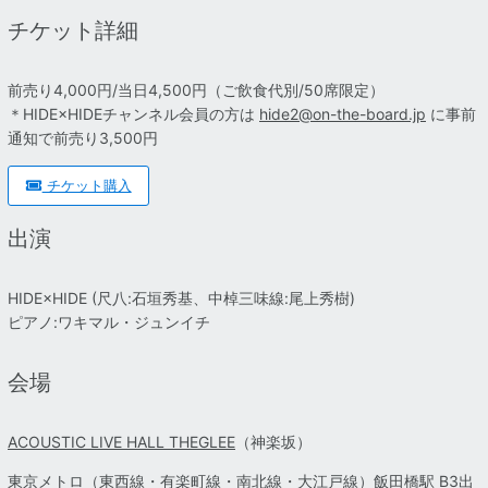
チケット詳細
前売り4,000円/当日4,500円
（ご飲食代別/50席限定）
＊HIDE×HIDEチャンネル会員の方は
hide2@on-the-board.jp
に事前
通知で前売り3,500円
チケット購入
出演
HIDE×HIDE (尺八:石垣秀基、中棹三味線:尾上秀樹)
ピアノ:ワキマル・ジュンイチ
会場
ACOUSTIC LIVE HALL THEGLEE
（神楽坂）
東京メトロ（東西線・有楽町線・南北線・大江戸線）飯田橋駅 B3出