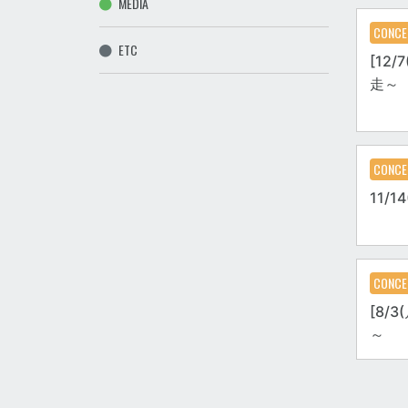
MEDIA
CONCE
ETC
[12/
走～
CONCE
11/
CONCE
[8/3
～