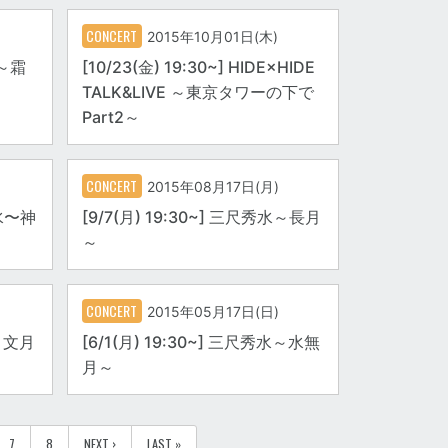
CONCERT
2015年10月01日(木)
水～霜
[10/23(金) 19:30~] HIDE×HIDE
TALK&LIVE ～東京タワーの下で
Part2～
CONCERT
2015年08月17日(月)
秀水〜神
[9/7(月) 19:30~] 三尺秀水～長月
～
CONCERT
2015年05月17日(日)
水～文月
[6/1(月) 19:30~] 三尺秀水～水無
月～
7
8
NEXT ›
LAST »