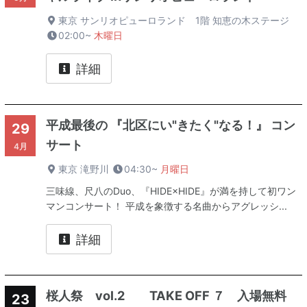
東京 サンリオピューロランド 1階 知恵の木ステージ
02:00~
木曜日
詳細
平成最後の 『北区にい"きたく"なる！』 コン
29
サート
4月
東京 滝野川
04:30~
月曜日
三味線、尺八のDuo、『HIDE×HIDE』が満を持して初ワン
マンコンサート！ 平成を象徴する名曲からアグレッシ...
詳細
桜人祭 vol.2 TAKE OFF ７ 入場無料
23