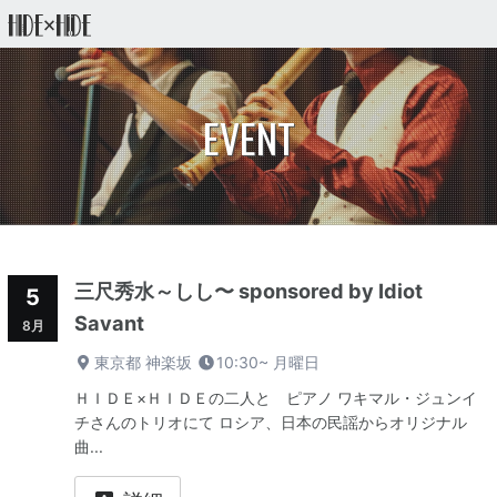
EVENT
三尺秀水～しし〜 sponsored by Idiot
5
Savant
8月
東京都 神楽坂
10:30~
月曜日
ＨＩＤＥ×ＨＩＤＥの二人と ピアノ ワキマル・ジュンイ
チさんのトリオにて ロシア、日本の民謡からオリジナル
曲...