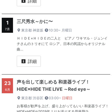
詳細
三尺秀水～かに〜
1
7月
東京都 神楽坂
10:30~
月曜日
ＨＩＤＥ×ＨＩＤＥの二人と ピアノ ワキマル・ジュンイ
チさんのトリオにて ロシア、日本の民謡からオリジナル
曲...
詳細
声を出して楽しめる 和楽器ライブ！
23
HIDE×HIDE THE LIVE ～Red eye～
6月
東京都 渋谷区
03:00~
日曜日
お客様が歓声を上げ、盛り上がってもいい 和楽器ライブ！
HIDE×HIDEが2019年よりお送りする四半期ラ...