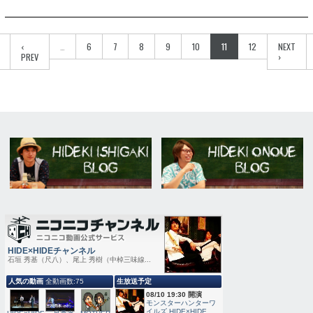
‹
…
6
7
8
9
10
11
12
NEXT
PREV
›