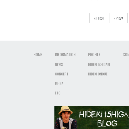
« FIRST
‹ PREV
HOME
INFORMATION
PROFILE
CON
NEWS
HIDEKI ISHIGAKI
CONCERT
HIDEKI ONOUE
MEDIA
ETC