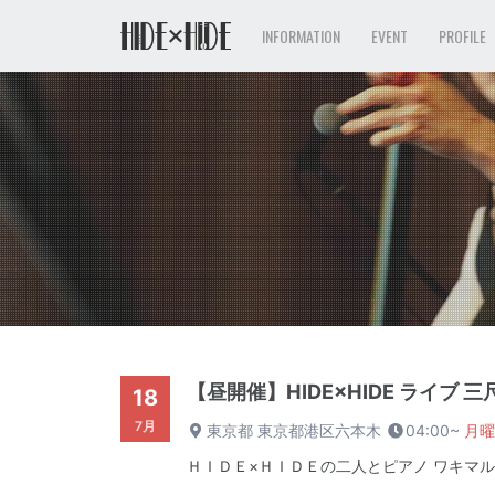
INFORMATION
EVENT
PROFILE
【昼開催】HIDE×HIDE ライブ 三尺秀水
18
7月
東京都 東京都港区六本木
04:00~
月曜
ＨＩＤＥ×ＨＩＤＥの二人とピアノ ワキマル