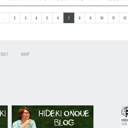
…
2
3
4
5
6
7
8
9
10
11
12
TACT
SHOP