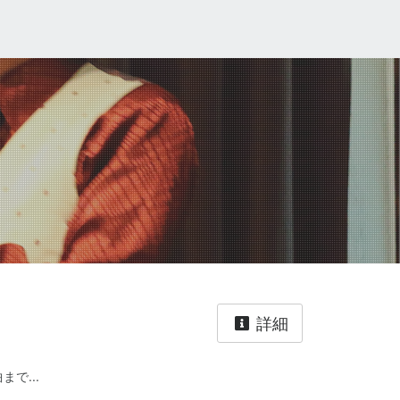
詳細
で...