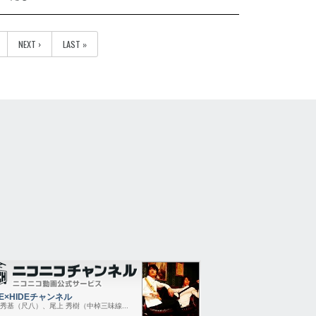
NEXT ›
LAST »