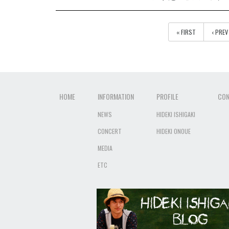
« FIRST
‹ PREV
HOME
INFORMATION
PROFILE
CON
NEWS
HIDEKI ISHIGAKI
CONCERT
HIDEKI ONOUE
MEDIA
ETC