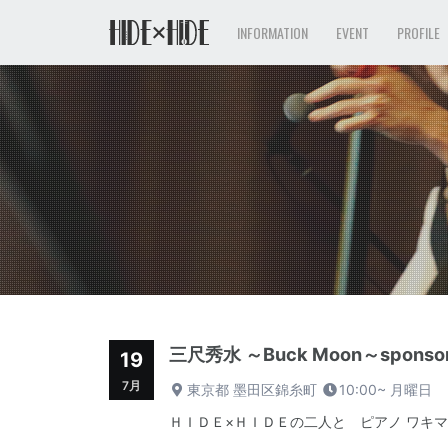
INFORMATION
EVENT
PROFILE
三尺秀水 ～Buck Moon～sponsored
19
7月
東京都 墨田区錦糸町
10:00~
月曜日
ＨＩＤＥ×ＨＩＤＥの二人と ピアノ ワキマ