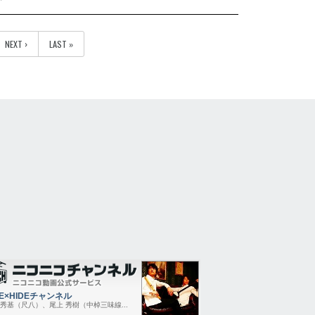
NEXT ›
LAST »