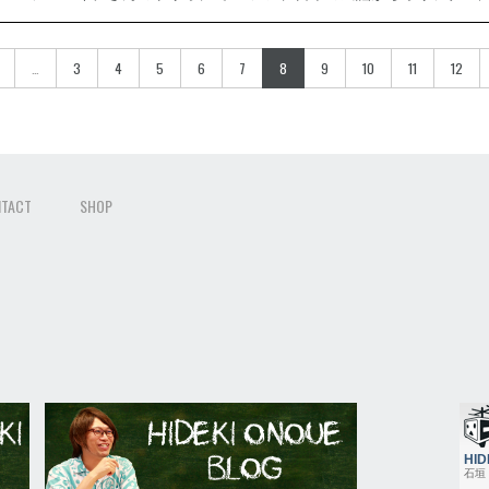
…
3
4
5
6
7
8
9
10
11
12
TACT
SHOP