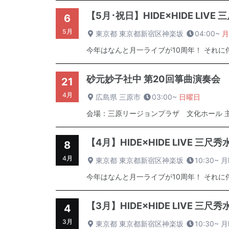
【5月･祝日】HIDE×HIDE LIVE 三尺
6
5月
東京都 東京都新宿区神楽坂
04:00~
月
今年はなんと月一ライブが10周年！ それに伴
砂元妙子社中 第20回箏曲演奏会
21
4月
広島県 三原市
03:00~
日曜日
会場：三原リージョンプラザ 文化ホール 主催：
【4月】HIDE×HIDE LIVE 三尺秀水~羅
8
4月
東京都 東京都新宿区神楽坂
10:30~
月
今年はなんと月一ライブが10周年！ それに伴
【3月】HIDE×HIDE LIVE 三尺秀水~焔
4
3月
東京都 東京都新宿区神楽坂
10:30~
月