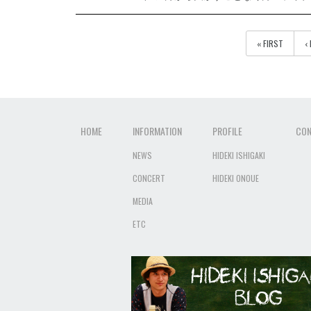
« FIRST
‹
HOME
INFORMATION
PROFILE
CON
NEWS
HIDEKI ISHIGAKI
CONCERT
HIDEKI ONOUE
MEDIA
ETC