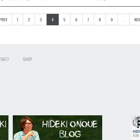
 PREV
1
2
3
4
5
6
7
8
9
…
NEX
TACT
SHOP