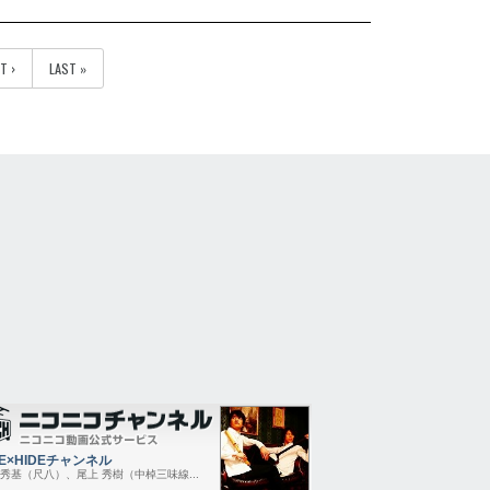
T ›
LAST »