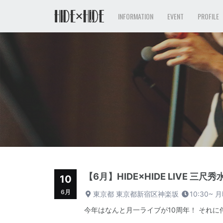
INFORMATION
EVENT
PROFILE
【6月】HIDE×HIDE LIVE 三尺秀水~風
10
6月
東京都 東京都新宿区神楽坂
10:30~
月
今年はなんと月一ライブが10周年！ それに伴