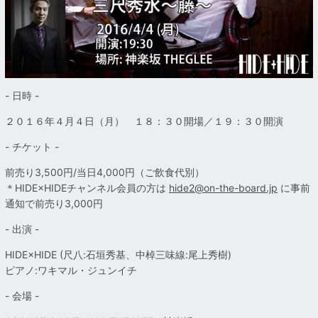
- 日時 -
２０１６年４月４日（月） １８：３０開場／１９：３０開演
- チケット -
前売り3,500円/当日4,000円
（ご飲食代別）
＊HIDE×HIDEチャンネル会員の方は
hide2@on-the-board.jp
に事前
通知で前売り3,000円
- 出演 -
HIDE×HIDE (尺八:石垣秀基、中棹三味線:尾上秀樹)
ピアノ:ワキマル・ジュンイチ
- 会場 -