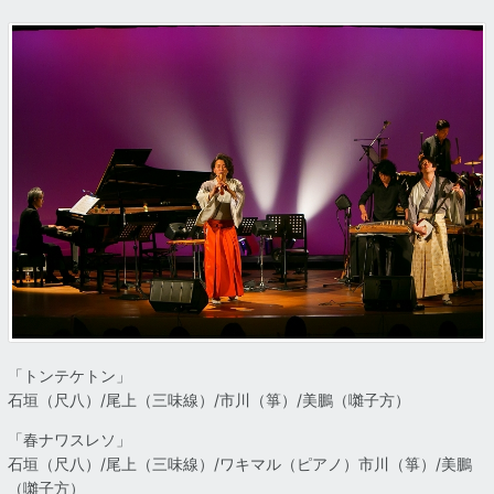
「トンテケトン」
石垣（尺八）/尾上（三味線）/市川（箏）/美鵬（囃子方）
「春ナワスレソ」
石垣（尺八）/尾上（三味線）/ワキマル（ピアノ）市川（箏）/美鵬
（囃子方）