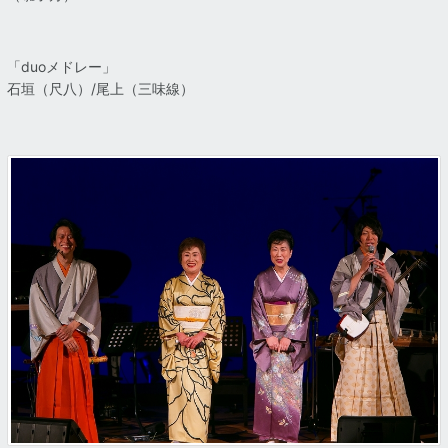
「duoメドレー」
石垣（尺八）/尾上（三味線）