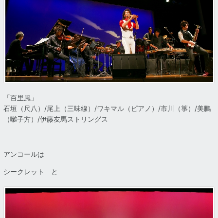
「百里風」
石垣（尺八）/尾上（三味線）/ワキマル（ピアノ）/市川（箏）/美鵬
（囃子方）/伊藤友馬ストリングス
アンコールは
シークレット と