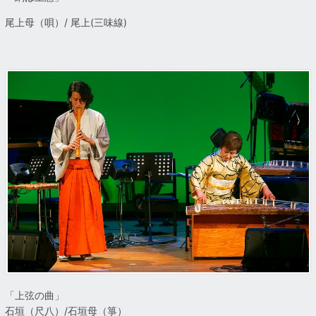
尾上母（唄）/ 尾上(三味線)
「上弦の曲」
石垣（尺八）/石垣母（箏）