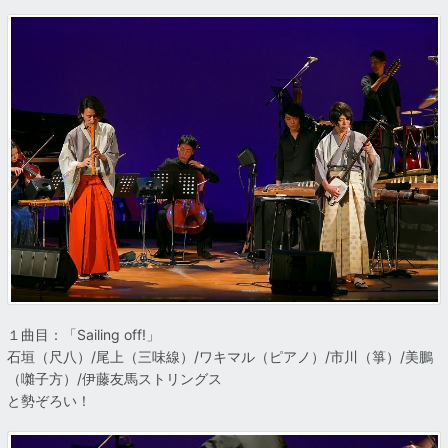
１曲目：「Sailing off!」
石垣（尺八）/尾上（三味線）/ワキマル（ピアノ）/市川（箏）/美鵬
（囃子方）/伊藤友馬ストリングス
と勢ぞろい！