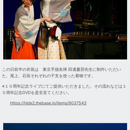
この日前半の衣装は 東京手描友禅 田邊慶昴先生に制作いただい
た、尾上、石垣それぞれの干支を使った着物です。
※１０周年記念ライブにてご提供いただきました。その流れなどは１
０周年記念DVDを是非見てください。
https://hide2.thebase.in/items/9037543