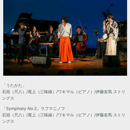
「うたかた」
石垣（尺八）/尾上（三味線）/ワキマル（ピアノ）/伊藤友馬 ストリ
ングス
「Symphony No.2」ラフマニノフ
石垣（尺八）/尾上（三味線）/ワキマル（ピアノ）/伊藤友馬 ストリ
ングス