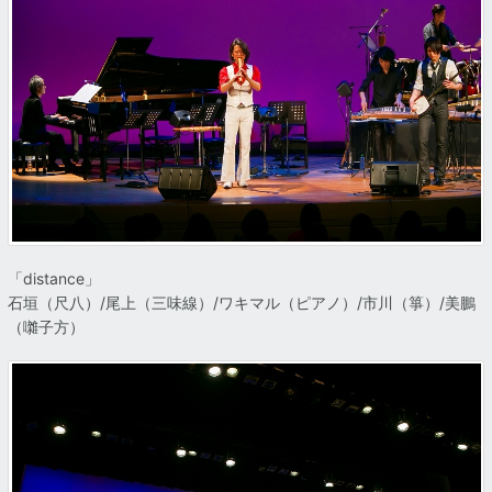
「distance」
石垣（尺八）/尾上（三味線）/ワキマル（ピアノ）/市川（箏）/美鵬
（囃子方）