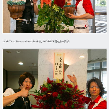
=NAPITA ＆ flowers≡SHALIMAR様、HIDEHIDE団有志一同様