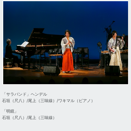
「サラバンド」ヘンデル
石垣（尺八）/尾上（三味線）/ワキマル（ピアノ）
「明鏡」
石垣（尺八）/尾上（三味線）