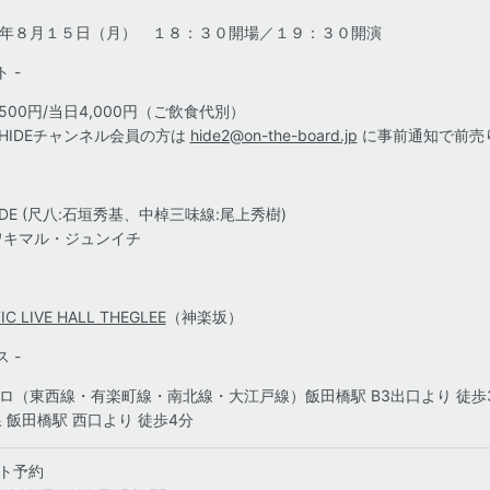
年８月１５日（月） １８：３０開場／１９：３０開演
 -
500円/当日4,000円
（ご飲食代別）
E×HIDEチャンネル会員の方は
hide2@on-the-board.jp
に事前通知で前売り
HIDE (尺八:石垣秀基、中棹三味線:尾上秀樹)
ワキマル・ジュンイチ
C LIVE HALL THEGLEE
（神楽坂）
 -
ロ（東西線・有楽町線・南北線・大江戸線）飯田橋駅 B3出口より 徒歩
線 飯田橋駅 西口より 徒歩4分
ト予約