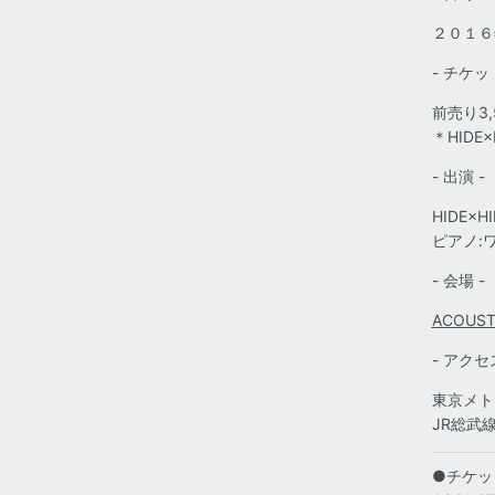
２０１６
- チケット
前売り3,
＊HID
- 出演 -
HIDE×
ピアノ:
- 会場 -
ACOUSTI
- アクセス
東京メト
JR総武
●チケッ