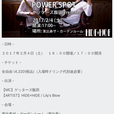
- 日時 -
２０１７年２月４日（土） １６：００開場／１７：００開演
- チケット -
全自由 \4,320(税込)
（入場時ドリンク代別途必要）
- 出演 -
【MC】ゲッターズ飯田
【ARTIST】HIDE×HIDE / Lily’s Blow
- 会場 -
恵比寿ザ・ガーデンルーム
（恵比寿）