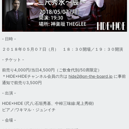
- 日時 -
２０１８年０５月０７日（月） １８：３０開場／１９：３０開演
- チケット -
前売り4,000円/当日4,500円
（ご飲食代別/50席限定）
＊HIDE×HIDEチャンネル会員の方は
hide2@on-the-board.jp
に事前
通知で前売り3,500円
- 出演 -
HIDE×HIDE (尺八:石垣秀基、中棹三味線:尾上秀樹)
ピアノ:ワキマル・ジュンイチ
- 会場 -