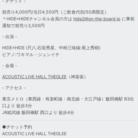
- チケット -
前売り4,000円/当日4,500円
（ご飲食代別/50席限定）
＊HIDE×HIDEチャンネル会員の方は
hide2@on-the-board.jp
に事前
通知で前売り3,500円
- 出演 -
HIDE×HIDE (尺八:石垣秀基、中棹三味線:尾上秀樹)
ピアノ:ワキマル・ジュンイチ
- 会場 -
ACOUSTIC LIVE HALL THEGLEE
（神楽坂）
- アクセス -
東京メトロ（東西線・有楽町線・南北線・大江戸線）飯田橋駅 B3出
口より 徒歩3分
JR総武線 飯田橋駅 西口より 徒歩4分
●チケット予約
ACOUSTIC LIVE HALL THEGLEE